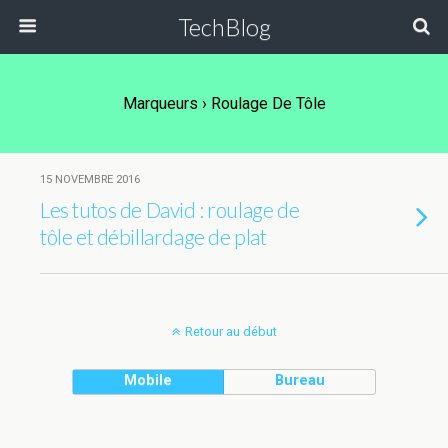
TechBlog
Marqueurs › Roulage De Tôle
15 NOVEMBRE 2016
Les tutos de David : roulage de
tôle et débillardage de plat
Retour au début
Mobile
Bureau