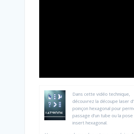
Dans cette vidéo technique,
découvrez la découpe laser d
poinçon hexagonal pour perme
passage d’un tube ou la pose 
insert hexagonal.