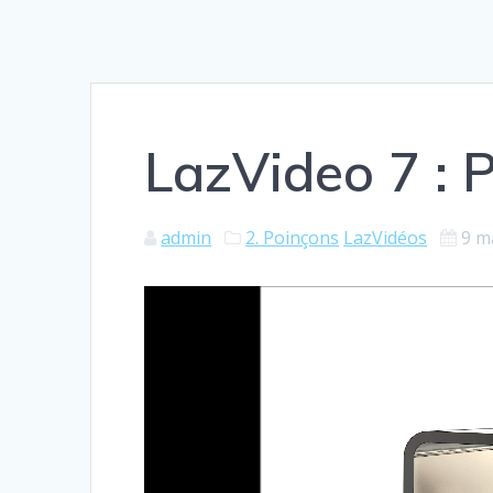
LazVideo 7 : 
admin
2. Poinçons
LazVidéos
9 m