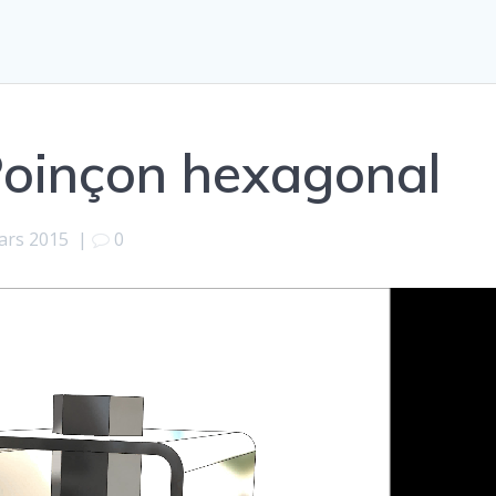
Poinçon hexagonal
ars 2015
|
0