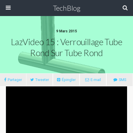
TechBlog
9 Mars 2015
LazVideo 15 : Verrouillage Tube
Rond Sur Tube Rond
Partager
Tweeter
Épingler
E-mail
SMS