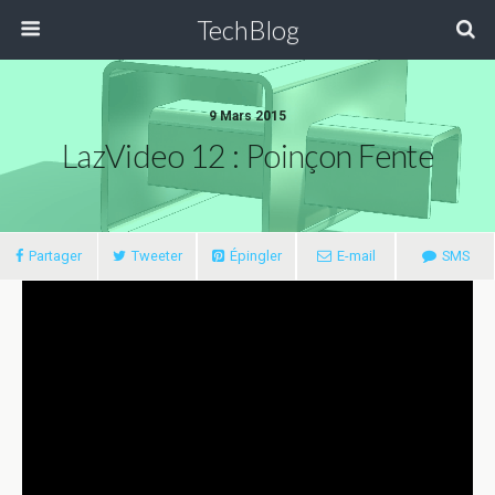
TechBlog
9 Mars 2015
LazVideo 12 : Poinçon Fente
Partager
Tweeter
Épingler
E-mail
SMS